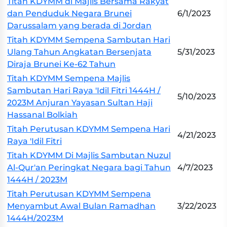
Titah KDYMM di Majlis Bersama Rakyat
dan Penduduk Negara Brunei
6/1/2023
Darussalam yang berada di Jordan
Titah KDYMM Sempena Sambutan Hari
Ulang Tahun Angkatan Bersenjata
5/31/2023
Diraja Brunei Ke-62 Tahun
Titah KDYMM Sempena Majlis
Sambutan Hari Raya 'Idil Fitri 1444H /
5/10/2023
2023M Anjuran Yayasan Sultan Haji
Hassanal Bolkiah
Titah Perutusan KDYMM Sempena Hari
4/21/2023
Raya 'Idil Fitri
Titah KDYMM Di Majlis Sambutan Nuzul
Al-Qur'an Peringkat Negara bagi Tahun
4/7/2023
1444H / 2023M
Titah Perutusan KDYMM Sempena
Menyambut Awal Bulan Ramadhan
3/22/2023
1444H/2023M