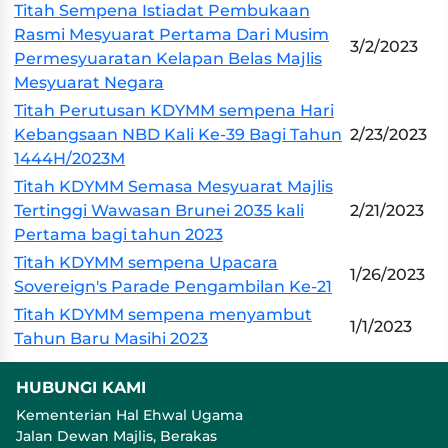
Titah Sempena Istiadat Pembukaan
Rasmi Mesyuarat Pertama Dari Musim
3/2/2023
Permesyuaratan Kelapan Belas Majlis
Mesyuarat Negara
Titah Perutusan KDYMM sempena Hari
Kebangsaan NBD Kali Ke-39 Bagi Tahun
2/23/2023
1444H/2023M
Titah KDYMM Semasa Mesyuarat Majlis
Tertinggi Wawasan Brunei 2035 kali
2/21/2023
Pertama bagi tahun 2023
Titah KDYMM sempena Upacara
1/26/2023
Sovereign's Parade Pengambilan Ke-21
Titah KDYMM sempena menyambut
1/1/2023
Tahun Baru Masihi 2023
HUBUNGI KAMI
Kementerian Hal Ehwal Ugama
Jalan Dewan Majlis, Berakas