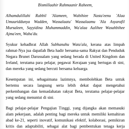
Bismillaahir Rahmaanir Raheem,
Alhamdulillahi Rabbil 'Alameen, Wabihiee Nasta'eenu 'Alaa
Umuuriddunya Wadden, Wassalaatu' Wassalaamu 'Ala Asyarafil
Mursaleen, Sayyidina Muhammaddin, Wa'alaa Aalihee Wasahbihee
Ajma'een, Waba'du.
Syukur kehadhrat Allah
Subhanahu Wata'ala,
kerana atas limpah
rahmat-Nya jua dapatlah Beta hadir bersama-sama Rakyat dan Penduduk
Negara Brunei Darussalam yang sedang berada di United Kingdom dan
Ireland, terutama para pelajar, pegawai Kerajaan yang bertugas di sini,
dan mereka yang sedang bercuti bersama keluarga.
Kesempatan ini, sebagaimana lazimnya, membolehkan Beta untuk
bertemu secara langsung serta lebih dekat dapat mengetahui
perkembangan dan kemaslahatan rakyat Beta, terutama pelajar-pelajar
yang sedang menuntut di sini.
Bagi pelajar-pelajar Pengajian Tinggi, yang dijangka akan memasuki
alam pekerjaan, adalah penting bagi mereka untuk memiliki kemahiran
abad ke-21, seperti inovatif, komunikasi efektif, kolaborasi, pemikiran
kritis dan adaptabiliti, sebagai alat bagi pembentukan tenaga kerja